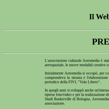
Il We
PRE
L'associazione culturale Aeromedia è stata
aerospaziale, le nuove modalità creative of
Inizialmente Aeromedia si occupò, per co
comprendeva la stesura e l'elaborazione
periodico della FIVL "Volo Libero".
In quegli anni si sviluppò anche un'intens
riprese foto/video e per la realizzazione d
Studi Baskerville di Bologna, Aeromedia 
associazione.