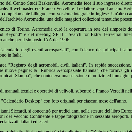
o del Centro Studi Baskerville, Aeromedia fece il suo ingresso diretto 
ziale. Il webmaster era Franco Vercelli e il redattore capo Luciano Be
a completamente bilingue, con versione integrale in inglese. Un'altra caratt
e dell'archivio Aeromedia, una delle maggiori collezioni tematiche presenti
ecnico di Torino, Aeromedia curò la copertura in rete del simposio d
d Beyond" e del meeting SETI - Search for Extra Terrestrial Intel
so anche per il simposio IAA del 1996.
Calendario degli eventi aerospaziali", con l'elenco dei principali salo
ono in Italia.
ea "Registro degli aeromobili civili italiani". In rapida successione, 
e nuove pagine: la "Rubrica Aerospaziale Italiana", che forniva gli in
municati Stampa", che conteneva una selezione di notizie ed immagini pr
i manuali tecnici e operativi di velivoli, subentrò a Franco Vercelli n
l "Calendario Desktop" con foto originali per ciascun mese dell'anno.
anni Siccardi, si concentrò per tredici anni nella stesura del libro Eur
oni del Vecchio Continente e tappe fotografiche in sessanta aeroporti.
cializzati italiani ed esteri.
mento del sito. Nel contempo è stata eliminata la "Rubrica Aerospaziale