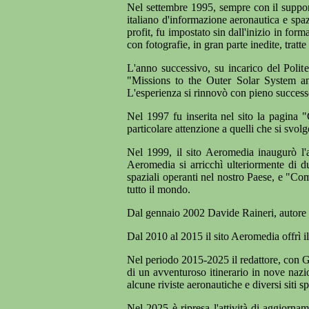
Nel settembre 1995, sempre con il support
italiano d'informazione aeronautica e spa
profit, fu impostato sin dall'inizio in form
con fotografie, in gran parte inedite, tratt
L'anno successivo, su incarico del Polit
"Missions to the Outer Solar System an
L'esperienza si rinnovò con pieno succes
Nel 1997 fu inserita nel sito la pagina "
particolare attenzione a quelli che si svolg
Nel 1999, il sito Aeromedia inaugurò l'ar
Aeromedia si arricchì ulteriormente di du
spaziali operanti nel nostro Paese, e "Co
tutto il mondo.
Dal gennaio 2002 Davide Raineri, autore d
Dal 2010 al 2015 il sito Aeromedia offrì i
Nel periodo 2015-2025 il redattore, con Gi
di un avventuroso itinerario in nove nazi
alcune riviste aeronautiche e diversi siti spe
Nel 2025 è ripresa l'attività di aggiorna