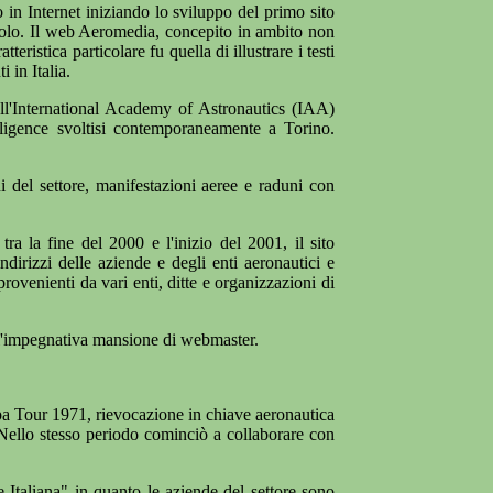
in Internet iniziando lo sviluppo del primo sito
rtolo. Il web Aeromedia, concepito in ambito non
eristica particolare fu quella di illustrare i testi
 in Italia.
ell'International Academy of Astronautics (IAA)
ligence svoltisi contemporaneamente a Torino.
ni del settore, manifestazioni aeree e raduni con
tra la fine del 2000 e l'inizio del 2001, il sito
dirizzi delle aziende e degli enti aeronautici e
ovenienti da vari enti, ditte e organizzazioni di
ell'impegnativa mansione di webmaster.
opa Tour 1971, rievocazione in chiave aeronautica
 Nello stesso periodo cominciò a collaborare con
 Italiana" in quanto le aziende del settore sono