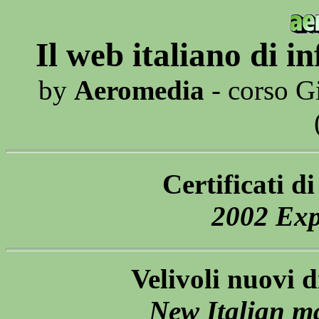
Il web italiano di 
by
Aeromedia
- corso G
Certificati d
2002 Expo
Velivoli nuovi d
New Italian ma