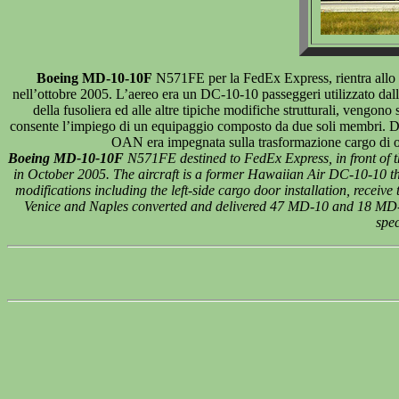
Boeing MD-10-10F
N571FE per la FedEx Express, rientra allo s
nell’ottobre 2005. L’aereo era un DC-10-10 passeggeri utilizzato dall
della fusoliera ed alle altre tipiche modifiche strutturali, veng
consente l’impiego di un equipaggio composto da due soli membri. D
OAN era impegnata sulla trasformazione cargo di ot
Boeing MD-10-10F
N571FE destined to FedEx Express, in front of the
in October 2005. The aircraft is a former Hawaiian Air DC-10-10 thre
modifications including the left-side cargo door installation, rec
Venice and Naples converted and delivered 47 MD-10 and 18 MD-11
spec