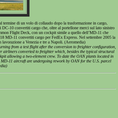
 termine di un volo di collaudo dopo la trasformazione in cargo,
C-10 convertiti cargo che, oltre al portellone merci sul lato sinistro
 Common Flight Deck, con un cockpit simile a quello dell’MD-11 che
 18 MD-11 convertiti cargo per FedEx Express. Nel settembre 2005 la
n lavorazione a Venezia e tre a Napoli. (Aeromedia)
ng from a test flight after the conversion to freighter configuration,
irliners converted to freighter which, besides the typical structural
kpit allowing a two-element crew. To date the OAN plants located in
 MD-11 aircraft are undergoing rework by OAN for the U.S. parcel
edia)