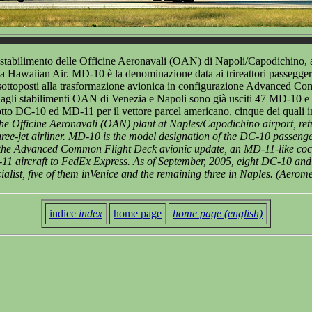
tabilimento delle Officine Aeronavali (OAN) di Napoli/Capodichino, al
a Hawaiian Air. MD-10 è la denominazione data ai trireattori passeggeri D
ono sottoposti alla trasformazione avionica in configurazione Advanced
agli stabilimenti OAN di Venezia e Napoli sono già usciti 47 MD-10 e
to DC-10 ed MD-11 per il vettore parcel americano, cinque dei quali i
 Officine Aeronavali (OAN) plant at Naples/Capodichino airport, returni
e-jet airliner. MD-10 is the model designation of the DC-10 passenger a
eive the Advanced Common Flight Deck avionic update, an MD-11-like coc
 aircraft to FedEx Express. As of September, 2005, eight DC-10 and
ialist, five of them inVenice and the remaining three in Naples. (Aerom
indice
index
home page
home page (english)