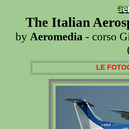
The Italian Aero
by
Aeromedia
- corso G
LE FOTO