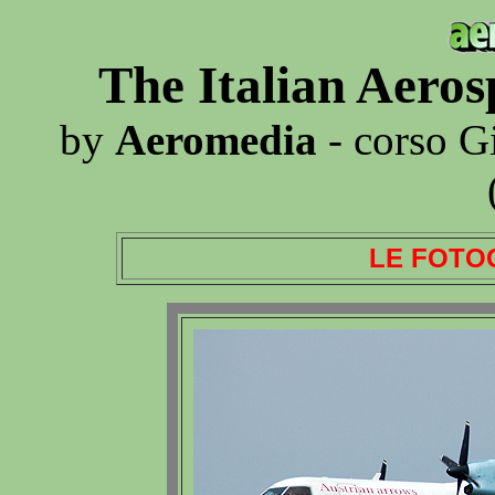
The Italian Aero
by
Aeromedia
- corso G
LE FOTO