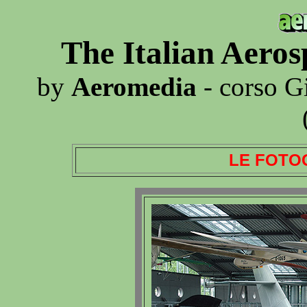
The Italian Aero
by
Aeromedia
- corso G
LE FOTO