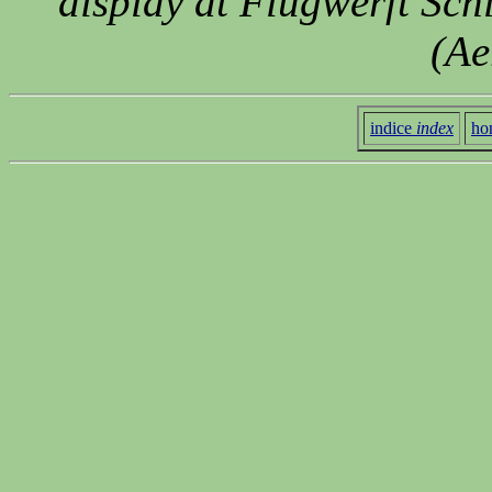
display at Flugwerft Sc
(Ae
indice
index
ho