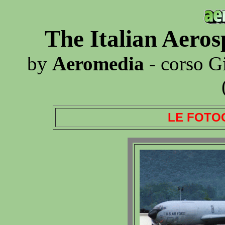
The Italian Aero
by
Aeromedia
- corso G
LE FOTO