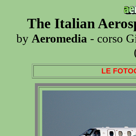
The Italian Aero
by
Aeromedia
- corso G
LE FOTO