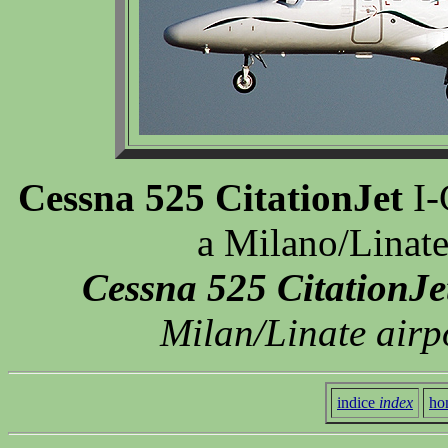
Cessna 525 CitationJet
I-
a Milano/Linat
Cessna 525 CitationJe
Milan/Linate airp
indice
index
ho