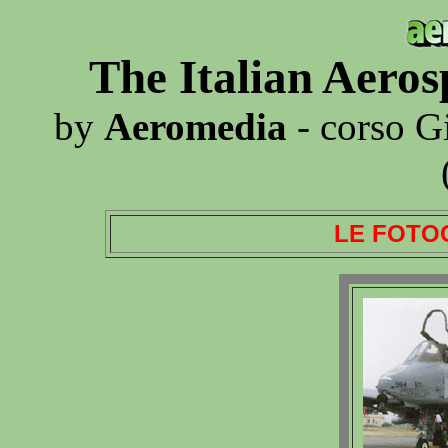
The Italian Aero
by
Aeromedia
- corso G
LE FOTO