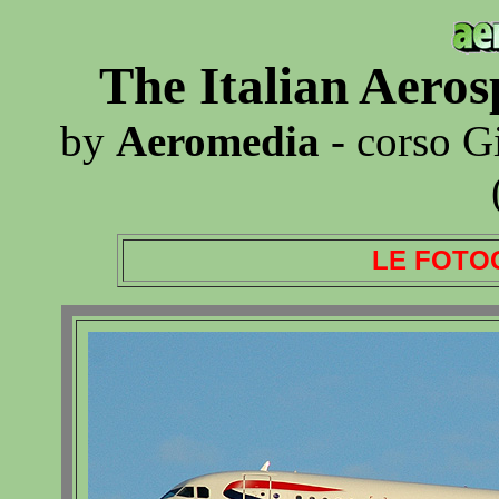
The Italian Aero
by
Aeromedia
- corso G
LE FOTO