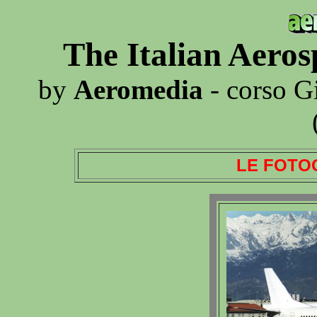
The Italian Aero
by
Aeromedia
- corso G
LE FOTO