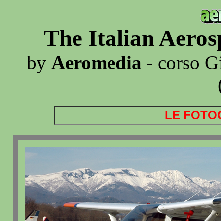
The Italian Aero
by
Aeromedia
- corso G
LE FOTO