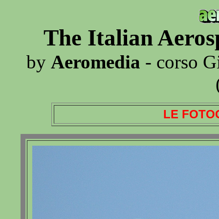
The Italian Aero
by
Aeromedia
- corso G
LE FOTO