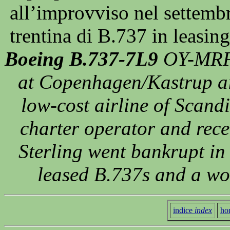
all’improvviso nel settembr
trentina di B.737 in leasi
Boeing B.737-7L9
OY-MRF o
at Copenhagen/Kastrup ai
low-cost airline of Scand
charter operator and rece
Sterling went bankrupt i
leased B.737s and a wo
indice
index
ho