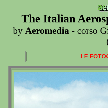
The Italian Aero
by
Aeromedia
- corso G
LE FOTO