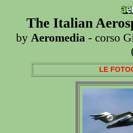
The Italian Aero
by
Aeromedia
- corso G
LE FOTO