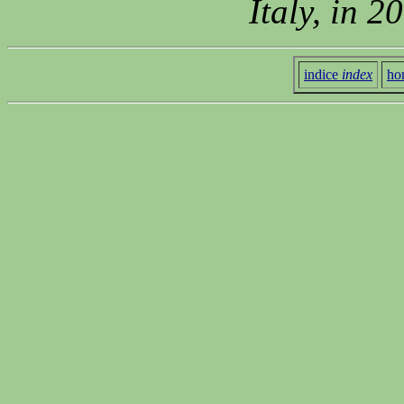
Italy, in 
indice
index
ho