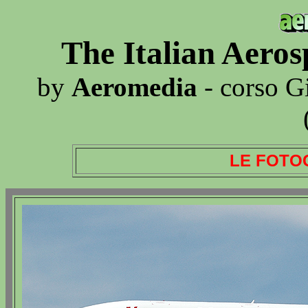
The Italian Aero
by
Aeromedia
- corso G
LE FOTO