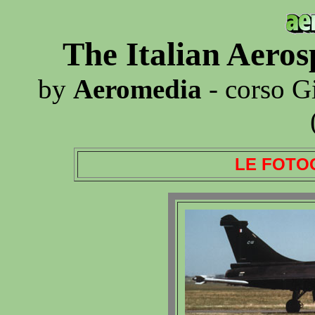
The Italian Aero
by
Aeromedia
- corso G
LE FOTO