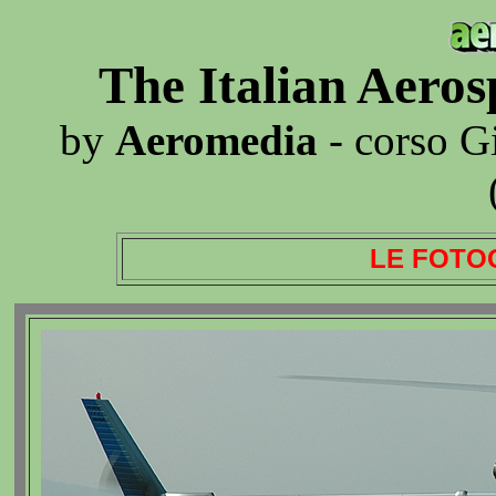
The Italian Aero
by
Aeromedia
- corso G
LE FOTO