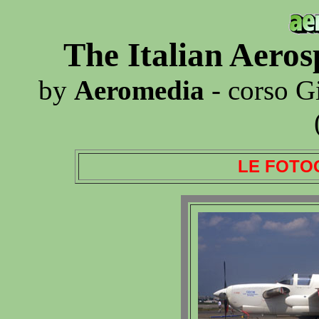
The Italian Aero
by
Aeromedia
- corso G
LE FOTO