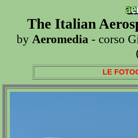
The Italian Aero
by
Aeromedia
- corso G
LE FOTO