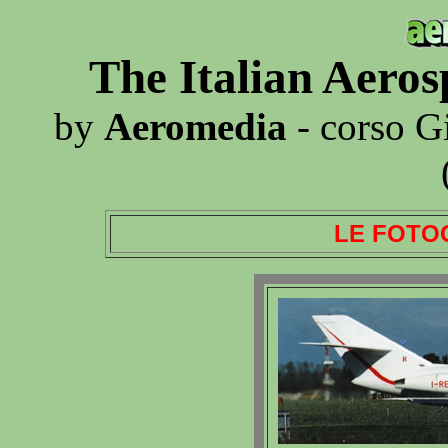
The Italian Aero
by
Aeromedia
- corso G
LE FOTO