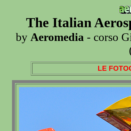
The Italian Aero
by
Aeromedia
- corso G
LE FOTO