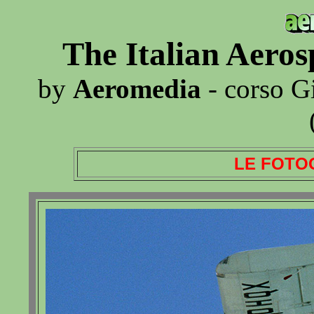
The Italian Aero
by
Aeromedia
- corso G
LE FOTO