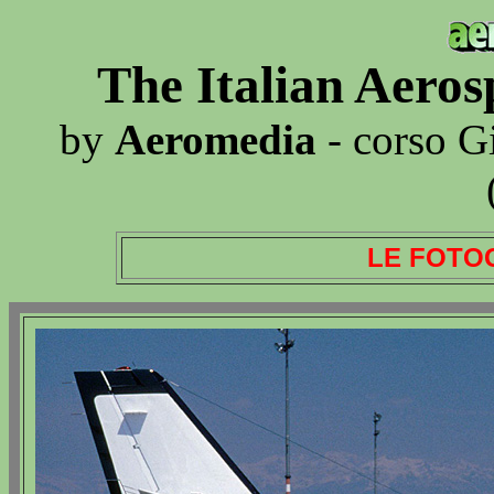
The Italian Aero
by
Aeromedia
- corso G
LE FOTO