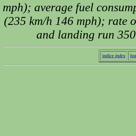
mph); average fuel consump
(235 km/h 146 mph); rate of 
and landing run 350
indice
index
ho