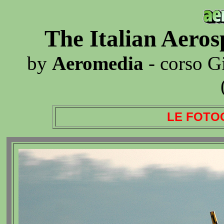
The Italian Aero
by
Aeromedia
- corso G
LE FOTO