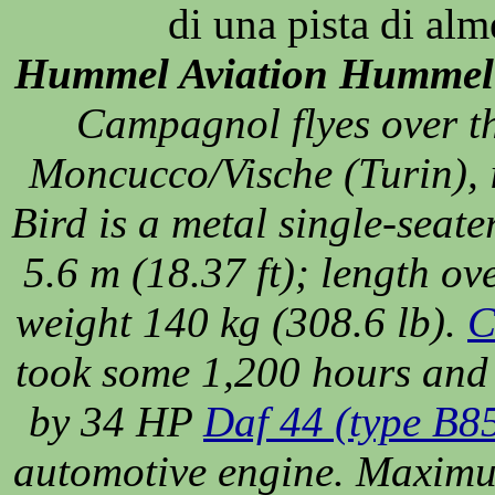
di una pista di a
Hummel Aviation Hummel
Campagnol flyes over t
Moncucco/Vische (Turin),
Bird is a metal single-seat
5.6 m (18.37 ft); length ov
weight 140 kg (308.6 lb).
C
took some 1,200 hours and 
by 34 HP
Daf 44 (type B85
automotive engine. Maximu