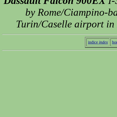
Dassault Falcon 900EX
I-
by Rome/Ciampino-base
Turin/Caselle airport i
indice
index
ho