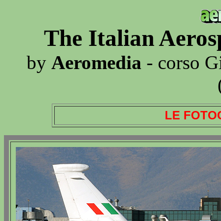
The Italian Aero
by
Aeromedia
- corso G
LE FOTO