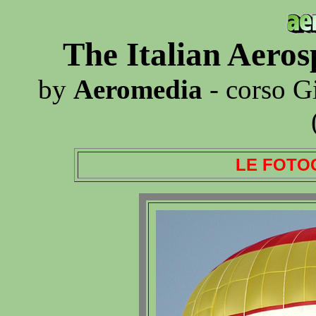
The Italian Aero
by
Aeromedia
- corso G
LE FOTO