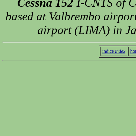
Cessna 152
I-CNTS of Can
based at Valbrembo airport
airport (LIMA) in J
indice
index
ho