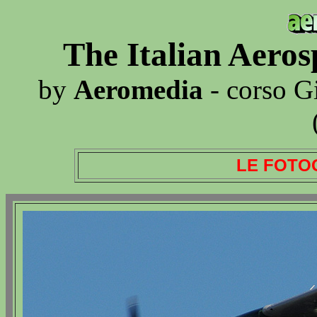
The Italian Aero
by
Aeromedia
- corso G
LE FOTO