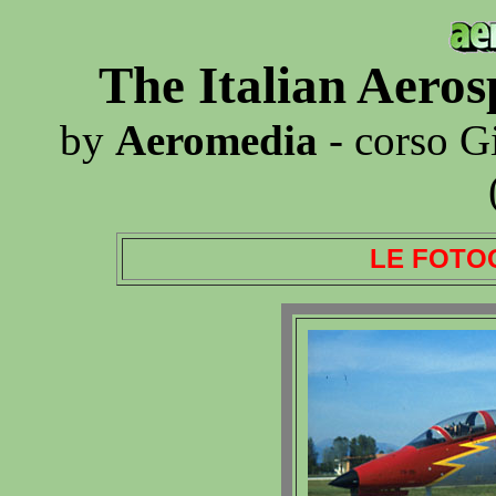
The Italian Aero
by
Aeromedia
- corso G
LE FOTO