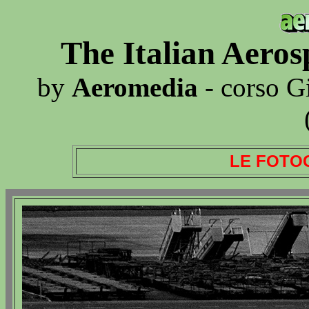
The Italian Aero
by
Aeromedia
- corso G
LE FOTO