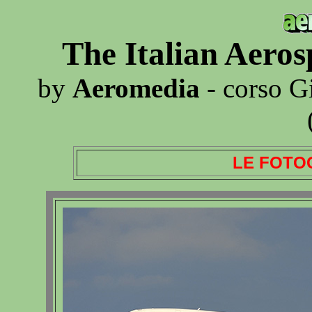
The Italian Aero
by
Aeromedia
- corso G
LE FOTO