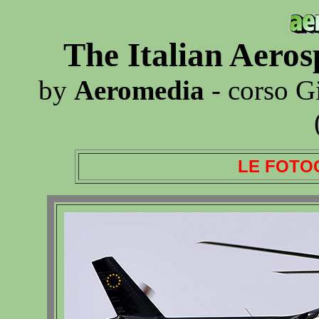
The Italian Aero
by
Aeromedia
- corso G
LE FOTO