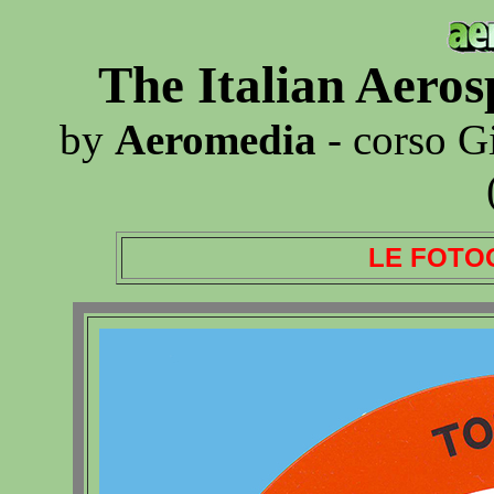
The Italian Aero
by
Aeromedia
- corso G
LE FOTO