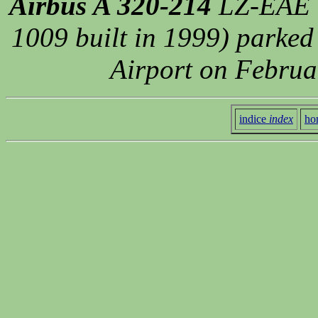
Airbus A 320-214
LZ-EAE o
1009 built in 1999) parked 
Airport on Februa
indice
index
ho