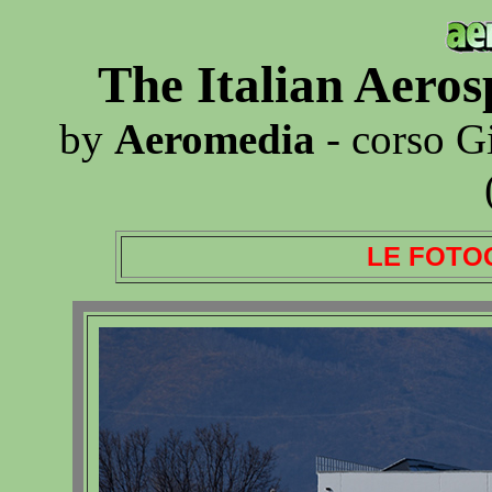
The Italian Aero
by
Aeromedia
- corso G
LE FOTO