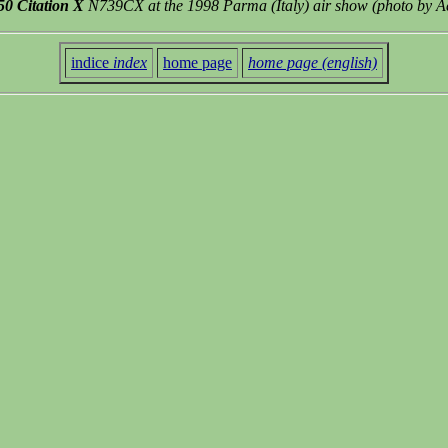
50 Citation X
N739CX at the 1998 Parma (Italy) air show (photo by 
indice
index
home page
home page (english)