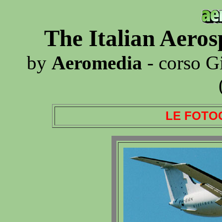
The Italian Aero
by
Aeromedia
- corso G
LE FOTO