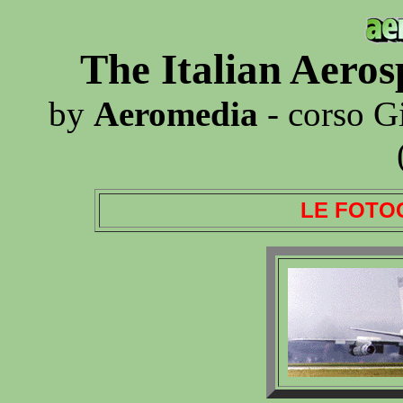
The Italian Aero
by
Aeromedia
- corso G
LE FOTO