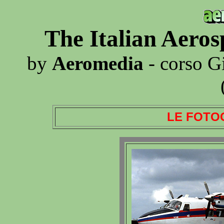
The Italian Aero
by
Aeromedia
- corso G
LE FOTO