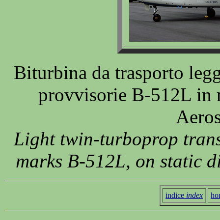
Biturbina da trasporto leg
provvisorie B-512L in m
Aeros
Light twin-turboprop tran
marks B-512L, on static d
indice
index
ho