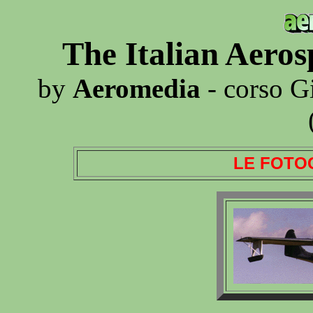
The Italian Aero
by
Aeromedia
- corso G
LE FOTO