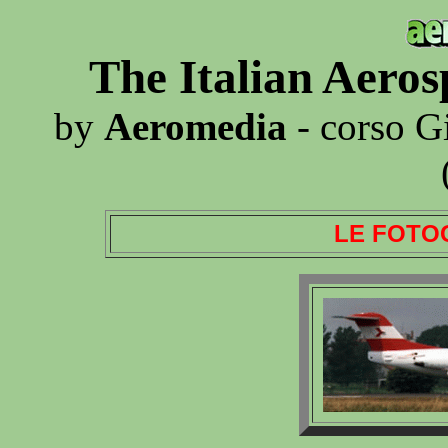
The Italian Aero
by
Aeromedia
- corso G
LE FOTO