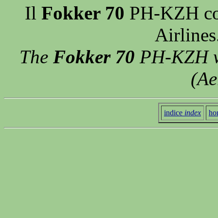
Il
Fokker 70
PH-KZH con 
Airline
The
Fokker 70
PH-KZH wi
(Ae
indice
index
ho