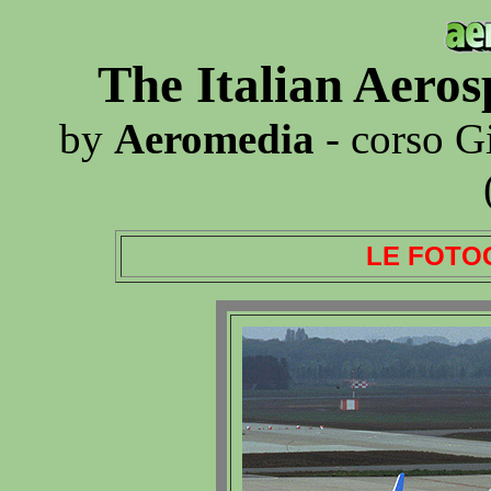
The Italian Aero
by
Aeromedia
- corso G
LE FOTO