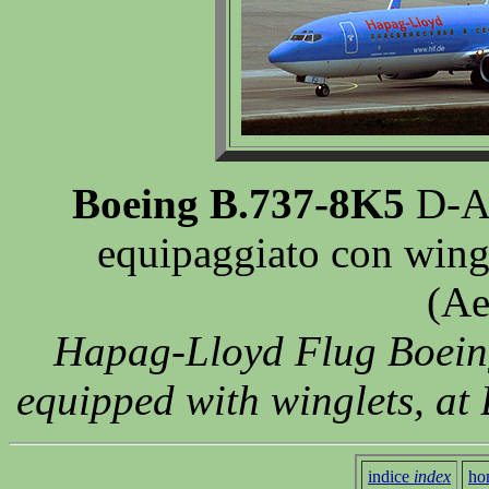
Boeing B.737-8K5
D-AH
equipaggiato con wingl
(Ae
Hapag-Lloyd Flug Boei
equipped with winglets, at
indice
index
ho