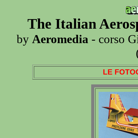
The Italian Aero
by
Aeromedia
- corso G
LE FOTO