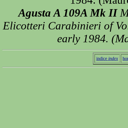
Agusta A 109A Mk II
MM
Elicotteri Carabinieri of V
early 1984. (M
indice
index
ho